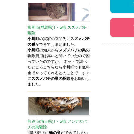
富岡市(群馬県)T・S様 スズメバチ
駆除
小川町
の実家の玄関先に
スズメバチ
の巣
ができてしまいました。
小川町
の知人から
スズメバチの巣
の
駆除費用は高いと聞いていたので困
っていたのですが、 ネットで調べ
たところこちらなら小川町でも低料
金でやってくれるとのことで、すぐ
に
スズメバチの巣の駆除
をお願いし
ました。
熊谷市(埼玉県)T・S様 アシナガバ
チの巣駆除
2階の軒下に
蜂の巣
ができてしまい