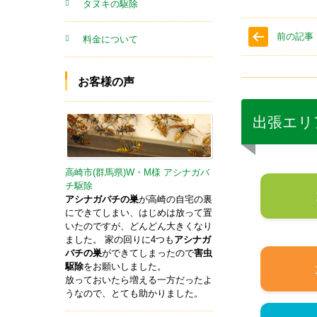
タヌキの駆除
前の記事
料金について
お客様の声
出張エリ
高崎市(群馬県)W・M様 アシナガバ
チ駆除
アシナガバチの巣
が高崎の自宅の裏
にできてしまい、はじめは放って置
いたのですが、どんどん大きくなり
ました。 家の回りに4つも
アシナガ
バチの巣
ができてしまったので
害虫
駆除
をお願いしました。
放っておいたら増える一方だったよ
うなので、とても助かりました。