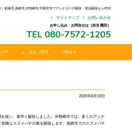
関東｜前橋市,高崎市,伊勢崎市,宇都宮市でアシナガバチ駆除・害虫駆除ならPDS
サイトマップ
お問い合わせ
お申し込み・お問合せは［担当 園田］
TEL 080-7572-1205
様の声
よくあるご質問
お問合せ
2025年9月10日
網を使い、素早く駆除しました。伊勢崎市では、多くのアシナ
て危険なスズメバチの巣を駆除します。高崎市でのスズメバチ