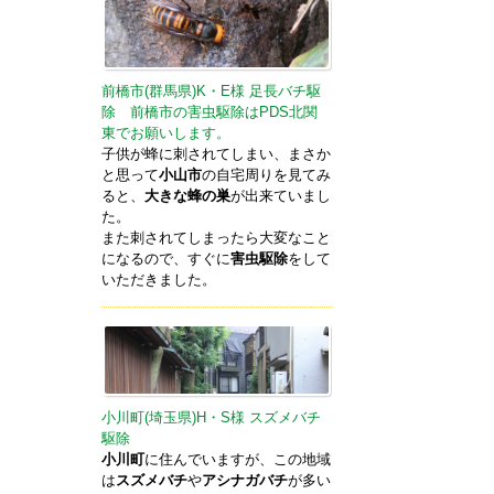
前橋市(群馬県)K・E様 足長バチ駆
除 前橋市の害虫駆除はPDS北関
東でお願いします。
子供が蜂に刺されてしまい、まさか
と思って
小山市
の自宅周りを見てみ
ると、
大きな蜂の巣
が出来ていまし
た。
また刺されてしまったら大変なこと
になるので、すぐに
害虫駆除
をして
いただきました。
小川町(埼玉県)H・S様 スズメバチ
駆除
小川町
に住んでいますが、この地域
は
スズメバチ
や
アシナガバチ
が多い