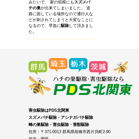
みたいで、 家の垣根にも
スズメバ
チの巣
が出来てしまいました。 道
路に面している場所なので通行人な
どが刺されてしまうと大変なことに
なるので、早急に
駆除
して頂きまし
た。
害虫駆除はPDS北関東
スズメバチ駆除・アシナガバチ駆除
蜂の巣駆除・害虫駆除・害獣駆除
住所：〒371-0013 群馬県前橋市西片貝町2-90
担当：園田