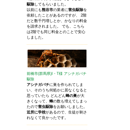
駆除
してもらいました。
以前にも
熊谷市
の業者に
害虫駆除
を
依頼したことがあるのですが、 2階
だと数千円増しとか、かなりの料金
を請求されました。 でも、こちら
は2階でも同じ料金とのことで安心
しました。
前橋市(群馬県)I・T様 アシナガバチ
駆除
アシナガバチ
に巣を作られてしま
い、そのうち何処かに居なくなると
思っていたら どんどん
蜂の巣
が大
きくなって、
蜂
の数も増えてしまっ
たので
害虫駆除
をお願いしました。
近所に学校
があるので、生徒が刺さ
れなくて良かったです。