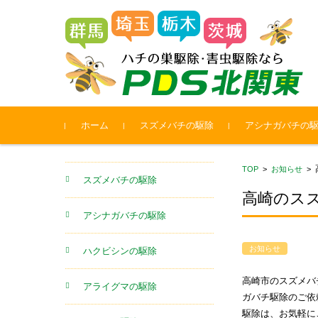
コンテンツに移動
ホーム
スズメバチの駆除
アシナガバチの
TOP
>
お知らせ
>
スズメバチの駆除
高崎のス
アシナガバチの駆除
お知らせ
ハクビシンの駆除
高崎市のスズメバ
アライグマの駆除
ガバチ駆除のご依
駆除は、お気軽に