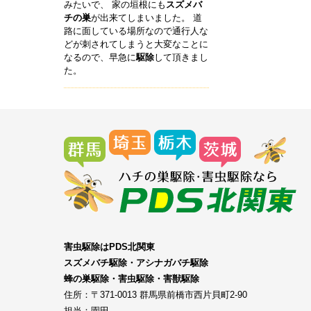
みたいで、 家の垣根にも
スズメバ
チの巣
が出来てしまいました。 道
路に面している場所なので通行人な
どが刺されてしまうと大変なことに
なるので、早急に
駆除
して頂きまし
た。
害虫駆除はPDS北関東
スズメバチ駆除・アシナガバチ駆除
蜂の巣駆除・害虫駆除・害獣駆除
住所：〒371-0013 群馬県前橋市西片貝町2-90
担当：園田