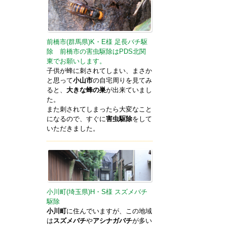
前橋市(群馬県)K・E様 足長バチ駆
除 前橋市の害虫駆除はPDS北関
東でお願いします。
子供が蜂に刺されてしまい、まさか
と思って
小山市
の自宅周りを見てみ
ると、
大きな蜂の巣
が出来ていまし
た。
また刺されてしまったら大変なこと
になるので、すぐに
害虫駆除
をして
いただきました。
小川町(埼玉県)H・S様 スズメバチ
駆除
小川町
に住んでいますが、この地域
は
スズメバチ
や
アシナガバチ
が多い