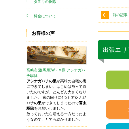
タヌキの駆除
前の記事
料金について
お客様の声
出張エリ
高崎市(群馬県)W・M様 アシナガバ
チ駆除
アシナガバチの巣
が高崎の自宅の裏
にできてしまい、はじめは放って置
いたのですが、どんどん大きくなり
ました。 家の回りに4つも
アシナガ
バチの巣
ができてしまったので
害虫
駆除
をお願いしました。
放っておいたら増える一方だったよ
うなので、とても助かりました。