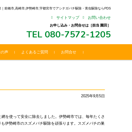
関東｜前橋市,高崎市,伊勢崎市,宇都宮市でアシナガバチ駆除・害虫駆除ならPDS
サイトマップ
お問い合わせ
お申し込み・お問合せは［担当 園田］
TEL 080-7572-1205
様の声
よくあるご質問
お問合せ
2025年9月5日
と網を使って安全に除去しました。伊勢崎市では、毎年たくさ
年も伊勢崎市のスズメバチ駆除を頑張ります。スズメバチの巣