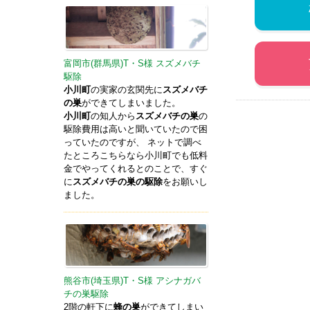
富岡市(群馬県)T・S様 スズメバチ
駆除
小川町
の実家の玄関先に
スズメバチ
の巣
ができてしまいました。
小川町
の知人から
スズメバチの巣
の
駆除費用は高いと聞いていたので困
っていたのですが、 ネットで調べ
たところこちらなら小川町でも低料
金でやってくれるとのことで、すぐ
に
スズメバチの巣の駆除
をお願いし
ました。
熊谷市(埼玉県)T・S様 アシナガバ
チの巣駆除
2階の軒下に
蜂の巣
ができてしまい