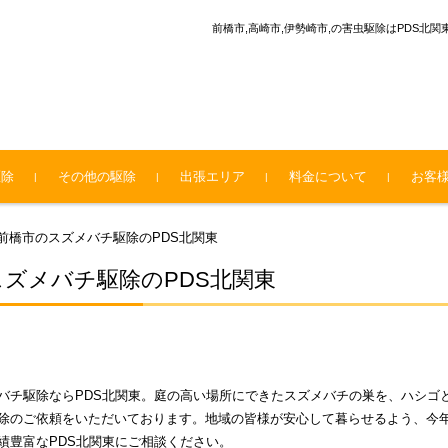
前橋市,高崎市,伊勢崎市,の害虫駆除はPDS北
駆除
その他の駆除
出張エリア
料金について
お客
アライグマの駆除
タヌキの駆除
ハクビシンの駆除
前橋市のスズメバチ駆除のPDS北関東
ズメバチ駆除のPDS北関東
バチ駆除ならPDS北関東。庭の高い場所にできたスズメバチの巣を、ハシゴ
除のご依頼をいただいております。地域の皆様が安心して暮らせるよう、今
績豊富なPDS北関東にご相談ください。