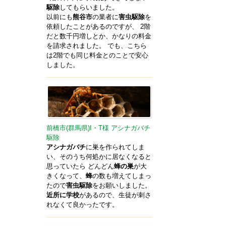
駆除
してもらいました。
以前にも
熊谷市
の業者に
害虫駆除
を
依頼したことがあるのですが、 2階
だと数千円増しとか、かなりの料金
を請求されました。 でも、こちら
は2階でも同じ料金とのことで安心
しました。
前橋市(群馬県)I・T様 アシナガバチ
駆除
アシナガバチ
に巣を作られてしま
い、そのうち何処かに居なくなると
思っていたら どんどん
蜂の巣
が大
きくなって、
蜂
の数も増えてしまっ
たので
害虫駆除
をお願いしました。
近所に学校
があるので、生徒が刺さ
れなくて良かったです。